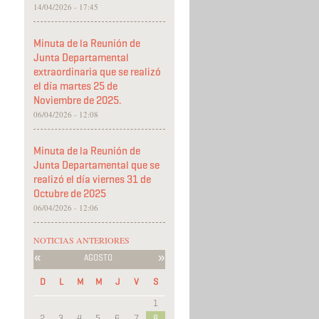
14/04/2026 - 17:45
Minuta de la Reunión de
Junta Departamental
extraordinaria que se realizó
el día martes 25 de
Noviembre de 2025.
06/04/2026 - 12:08
Minuta de la Reunión de
Junta Departamental que se
realizó el día viernes 31 de
Octubre de 2025
06/04/2026 - 12:06
NOTICIAS ANTERIORES
«
»
AGOSTO
D
L
M
M
J
V
S
1
2
3
4
5
6
7
8