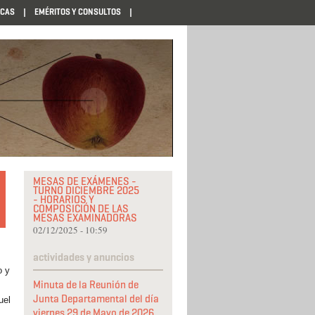
ECAS
EMÉRITOS Y CONSULTOS
MESAS DE EXÁMENES -
TURNO DICIEMBRE 2025
- HORARIOS Y
COMPOSICIÓN DE LAS
MESAS EXAMINADORAS
02/12/2025 - 10:59
actividades y anuncios
o y
Minuta de la Reunión de
Junta Departamental del día
uel
viernes 29 de Mayo de 2026