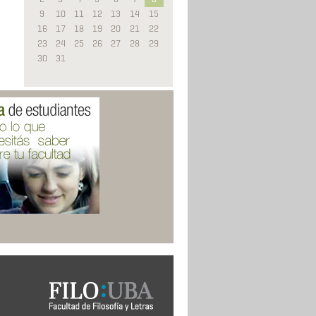
9
10
11
12
13
14
15
16
17
18
19
20
21
22
23
24
25
26
27
28
29
30
31