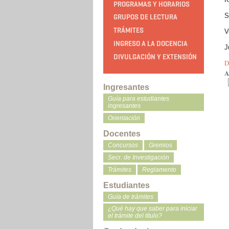
PROGRAMAS Y HORARIOS
S
GRUPOS DE LECTURA
TRÁMITES
V
INGRESO A LA DOCENCIA
J
DIVULGACIÓN Y EXTENSIÓN
D
A
Ingresantes
Guía para estudiantes
ingresantes
Orientación
Docentes
Concursos
Gremios
Secr. de Investigación
Trámites
Reglamento
Estudiantes
Guía de trámites
¿Qué hay que saber para iniciar
el trámite del título?