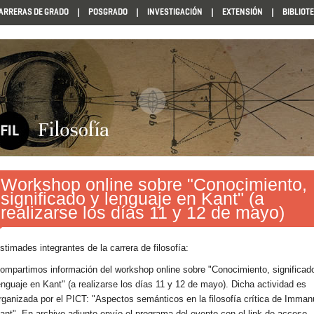
ARRERAS DE GRADO
POSGRADO
INVESTIGACIÓN
EXTENSIÓN
BIBLIOT
Workshop online sobre "Conocimiento,
significado y lenguaje en Kant" (a
realizarse los días 11 y 12 de mayo)
stimades integrantes de la carrera de filosofía:
ompartimos información del
workshop online sobre "Conocimiento, significad
enguaje en Kant" (a realizarse los días 11 y 12 de mayo). Dicha actividad es
rganizada por el PICT: "Aspectos semánticos en la filosofía crítica de Imman
ant". En archivo adjunto envío el programa del evento con el link de acceso.