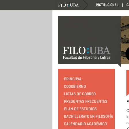
INSTITUCIONAL
C
LABORATORIO DE IDIOMAS
PRINCIPAL
COGOBIERNO
LISTAS DE CORREO
PREGUNTAS FRECUENTES
E
PLAN DE ESTUDIOS
C
BACHILLERATO EN FILOSOFÍA
l
o
CALENDARIO ACADÉMICO
K